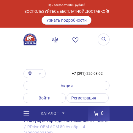
При заказе от 8000 рублей
ВОСПОЛЬЗУЙТЕСЬ БЕСПЛАТНОЙ ДОСТАВКОЙ!
Узнать подробности
+7 (391) 220-08-02
Акции
Войти
Регистрация
0
КАТАЛОГ
/
Каталог
/
Товары
/
Аккумуляторы
/
Аккумуляторы для автомобилей
/
RDrive
/
RDrive OEM AGM 80 Ач обр. L4