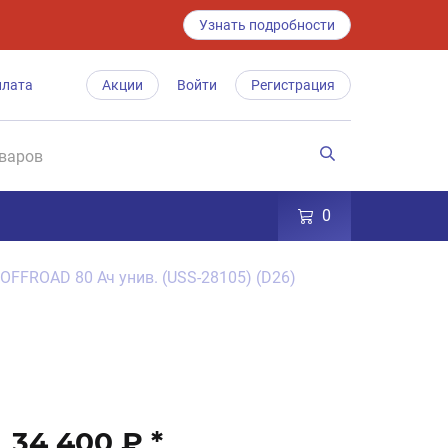
Узнать подробности
плата
Акции
Войти
Регистрация
0
 OFFROAD 80 Ач унив. (USS-28105) (D26)
34 400 ₽
*