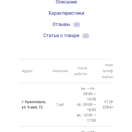
Описание
Характеристики
Отзывы
-
Статьи о товаре
-
Номер
Часы
Адрес
Наличие
телефона
работы
магазина
пн. — пт.:
09:00 —
19:00
г. Красноярск,
+7 (391)
1 шт.
сб.: 09:00 —
ул. 9 мая, 72
228-6-608
18:00
вс.: 10:00 —
17:00