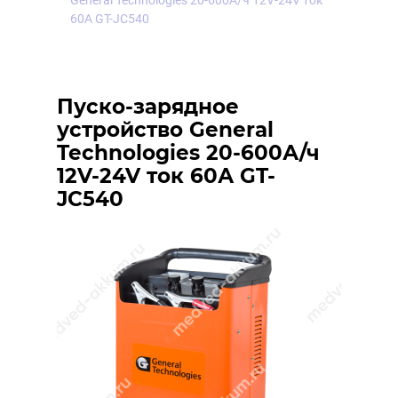
General Technologies 20-600А/ч 12V-24V ток
60А GT-JC540
Пуско-зарядное
устройство General
Technologies 20-600А/ч
12V-24V ток 60А GT-
JC540