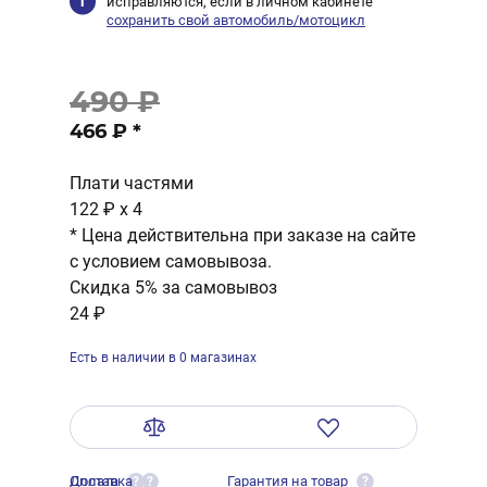
исправляются, если в личном кабинете
сохранить свой автомобиль/мотоцикл
490 ₽
466 ₽
*
Плати частями
122 ₽
x 4
* Цена действительна при заказе на сайте
с условием самовывоза.
Скидка 5% за самовывоз
24 ₽
Есть в наличии в 0 магазинах
Оплата
Доставка
Гарантия на товар
?
?
?