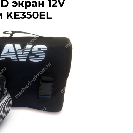
D экран 12V
м KE350EL