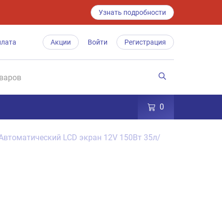
Узнать подробности
плата
Акции
Войти
Регистрация
0
втоматический LCD экран 12V 150Вт 35л/