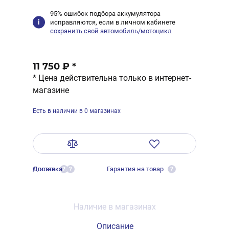
95% ошибок подбора аккумулятора
исправляются, если в личном кабинете
сохранить свой автомобиль/мотоцикл
11 750 ₽
*
* Цена действительна только в интернет-
магазине
Есть в наличии в 0 магазинах
Оплата
Доставка
Гарантия на товар
?
?
?
Наличие в магазинах
Описание