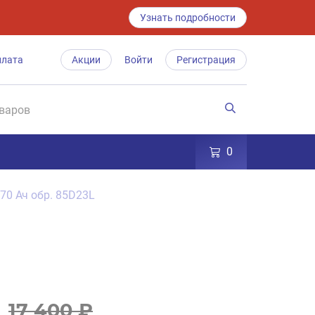
Узнать подробности
плата
Акции
Войти
Регистрация
0
 70 Ач обр. 85D23L
17 400 ₽