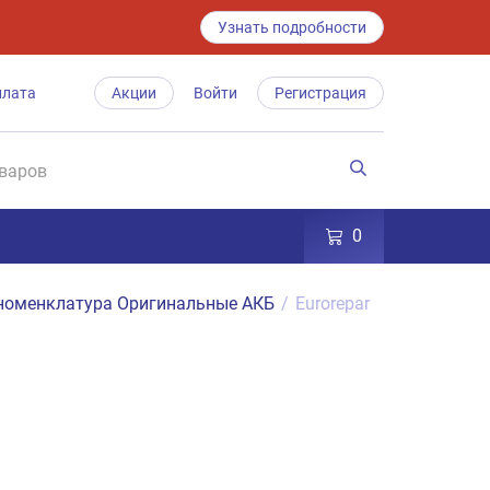
Узнать подробности
плата
Акции
Войти
Регистрация
0
номенклатура Оригинальные АКБ
/
Eurorepar