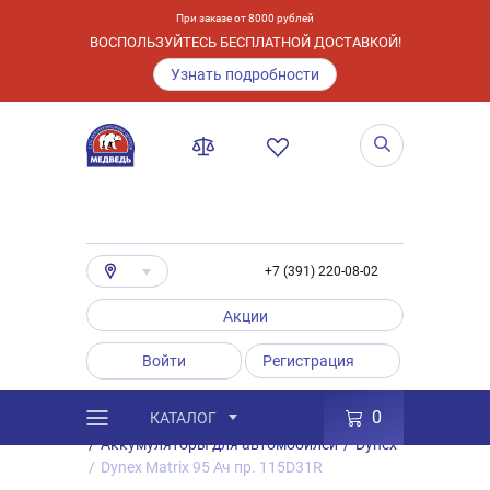
При заказе от 8000 рублей
ВОСПОЛЬЗУЙТЕСЬ БЕСПЛАТНОЙ ДОСТАВКОЙ!
Узнать подробности
+7 (391) 220-08-02
Акции
Войти
Регистрация
0
КАТАЛОГ
/
Каталог
/
Товары
/
Аккумуляторы
/
Аккумуляторы для автомобилей
/
Dynex
/
Dynex Matrix 95 Ач пр. 115D31R