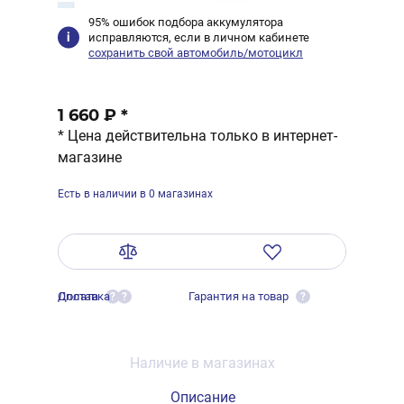
95% ошибок подбора аккумулятора
исправляются, если в личном кабинете
сохранить свой автомобиль/мотоцикл
1 660 ₽
*
* Цена действительна только в интернет-
магазине
Есть в наличии в 0 магазинах
Оплата
Доставка
Гарантия на товар
?
?
?
Наличие в магазинах
Описание