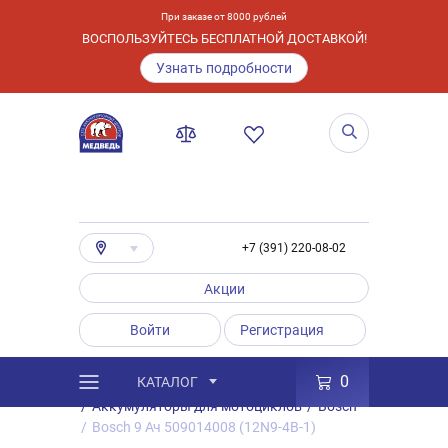
При заказе от 8000 рублей
ВОСПОЛЬЗУЙТЕСЬ БЕСПЛАТНОЙ ДОСТАВКОЙ!
Узнать подробности
+7 (391) 220-08-02
Акции
Войти
Регистрация
0
КАТАЛОГ
/
Каталог
/
Товары
/
Аккумуляторы
/
Аккумуляторы для мотоциклов
/
Bosch
/
Bosch 9 Ач 509014008 (12N9-4B-1)