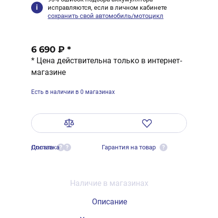
исправляются, если в личном кабинете
сохранить свой автомобиль/мотоцикл
6 690 ₽
*
* Цена действительна только в интернет-
магазине
Есть в наличии в 0 магазинах
Оплата
Доставка
Гарантия на товар
?
?
?
Наличие в магазинах
Описание