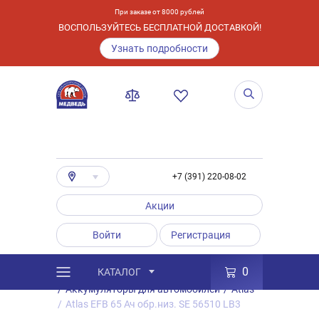
При заказе от 8000 рублей
ВОСПОЛЬЗУЙТЕСЬ БЕСПЛАТНОЙ ДОСТАВКОЙ!
Узнать подробности
+7 (391) 220-08-02
Акции
Войти
Регистрация
0
КАТАЛОГ
/
Каталог
/
Товары
/
Аккумуляторы
/
Аккумуляторы для автомобилей
/
Atlas
/
Atlas EFB 65 Ач обр.низ. SE 56510 LB3