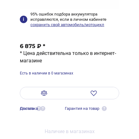
95% ошибок подбора аккумулятора
исправляются, если в личном кабинете
сохранить свой автомобиль/мотоцикл
6 875 ₽
*
* Цена действительна только в интернет-
магазине
Есть в наличии в 0 магазинах
Оплата
Доставка
Гарантия на товар
?
?
?
Наличие в магазинах