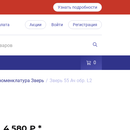
Узнать подробности
плата
Акции
Войти
Регистрация
0
номенклатура Зверь
/
Зверь 55 Ач обр. L2
4 580 ₽
*