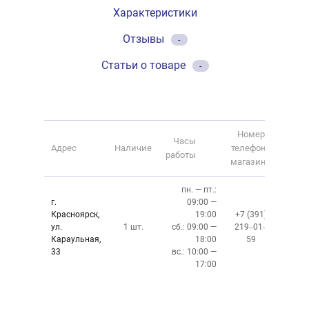
Характеристики
Отзывы
-
Статьи о товаре
-
Номер
Часы
Адрес
Наличие
телефона
работы
магазина
пн. — пт.:
г.
09:00 —
Красноярск,
19:00
+7 (391)
ул.
1 шт.
сб.: 09:00 —
219‒01‒
Караульная,
18:00
59
33
вс.: 10:00 —
17:00