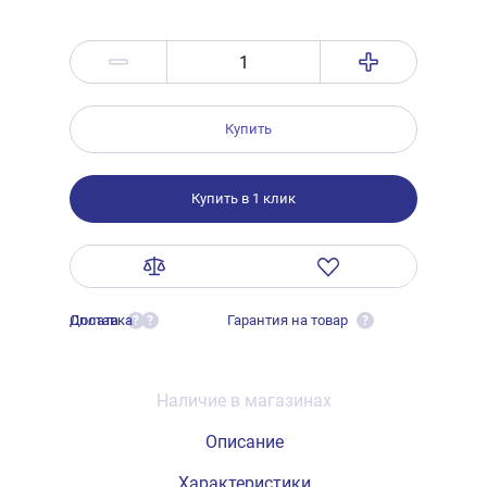
Купить
Купить в 1 клик
Оплата
Доставка
Гарантия на товар
?
?
?
Наличие в магазинах
Описание
Характеристики