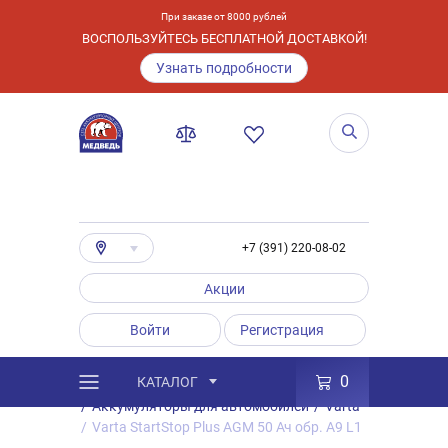
При заказе от 8000 рублей
ВОСПОЛЬЗУЙТЕСЬ БЕСПЛАТНОЙ ДОСТАВКОЙ!
Узнать подробности
+7 (391) 220-08-02
Акции
Войти
Регистрация
0
КАТАЛОГ
/
Каталог
/
Товары
/
Аккумуляторы
/
Аккумуляторы для автомобилей
/
Varta
/
Varta StartStop Plus AGM 50 Ач обр. A9 L1