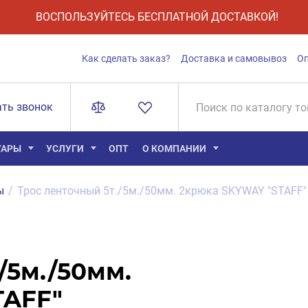
ВОСПОЛЬЗУЙТЕСЬ БЕСПЛАТНОЙ ДОСТАВКОЙ!
Как сделать заказ?
Доставка и самовывоз
О
ать звонок
УАРЫ
УСЛУГИ
ОПТ
О КОМПАНИИ
ы
/
Трос ленточный 5т./5м./50мм. 2крюка SKYWAY "STAFF"
/5м./50мм.
TAFF"