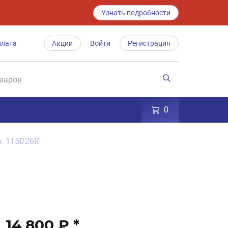
Узнать подробности
плата
Акции
Войти
Регистрация
0
р. 115D26R
14 800 ₽
*