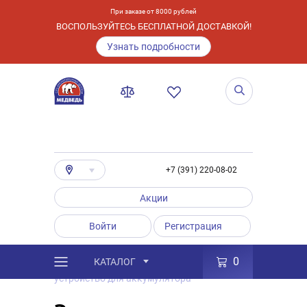
При заказе от 8000 рублей
ВОСПОЛЬЗУЙТЕСЬ БЕСПЛАТНОЙ ДОСТАВКОЙ!
Узнать подробности
+7 (391) 220-08-02
Акции
Войти
Регистрация
0
КАТАЛОГ
/
Полезные статьи
/
Зарядное
устройство для аккумулятора