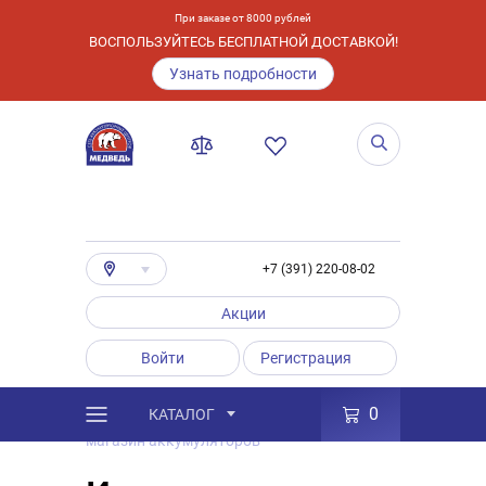
При заказе от 8000 рублей
ВОСПОЛЬЗУЙТЕСЬ БЕСПЛАТНОЙ ДОСТАВКОЙ!
Узнать подробности
+7 (391) 220-08-02
Акции
Войти
Регистрация
0
КАТАЛОГ
/
Полезные статьи
/
Интернет-
магазин аккумуляторов