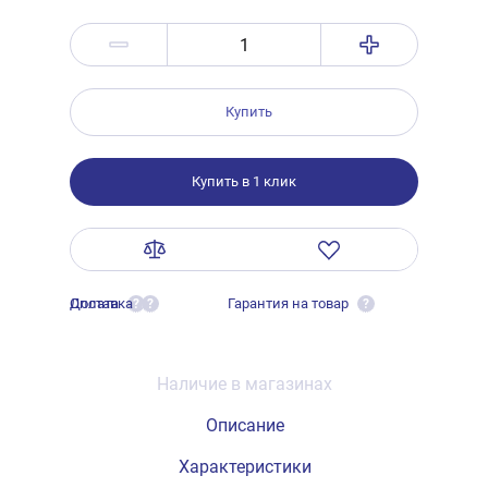
Купить
Купить в 1 клик
Оплата
Доставка
Гарантия на товар
?
?
?
Наличие в магазинах
Описание
Характеристики