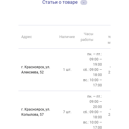
Статьи о товаре
-
Номер
Часы
Адрес
Наличие
телефона
работы
магазина
пн. — пт.:
09:00 —
19:00
г. Красноярск, ул.
+7 (391)
1 шт.
сб.: 09:00 —
Алексеева, 52
220-08-02
18:00
вс.: 10:00 —
17:00
пн. — пт.:
09:00 —
20:00
г. Красноярск, ул.
+7 (391)
7 шт.
сб.: 09:00 —
Копылова, 57
243-76-13
18:00
вс.: 10:00 —
17:00