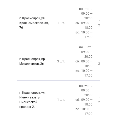
пн. — пт.:
09:00 —
г. Красноярск, ул.
20:00
+7 (391)
Красномосковская,
1 шт.
сб.: 09:00 —
243-83-01
76
18:00
вс.: 10:00 —
17:00
пн. — пт.:
09:00 —
20:00
г. Красноярск, пр.
+7 (391)
3 шт.
сб.: 09:00 —
Металлургов, 2м
212-87-27
18:00
вс.: 10:00 —
17:00
пн. — пт.:
09:00 —
г. Красноярск, ул.
20:00
Имени газеты
+7 (391)
1 шт.
сб.: 09:00 —
Пионерской
237-34-34
18:00
правды, 2.
вс.: 10:00 —
17:00