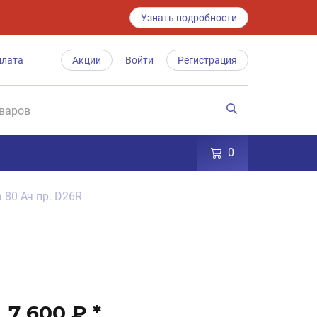
Узнать подробности
плата
Акции
Войти
Регистрация
0
 80 Ач пр. D26R
7 600 ₽
*