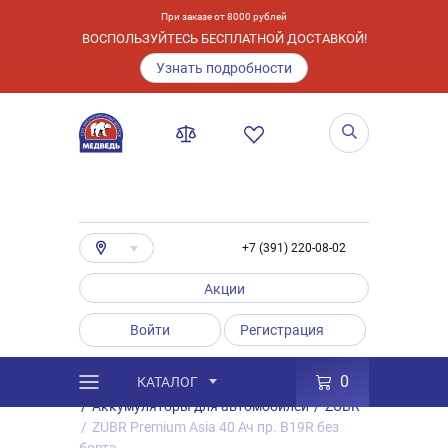
При заказе от 8000 рублей
ВОСПОЛЬЗУЙТЕСЬ БЕСПЛАТНОЙ ДОСТАВКОЙ!
Узнать подробности
+7 (391) 220-08-02
Акции
Войти
Регистрация
0
КАТАЛОГ
/
Каталог
/
Товары
/
Аккумуляторы
/
Аккумуляторы для автомобилей
/
ZUBR
/
ZUBR Premium Asia 40 Ач пр. B19R без