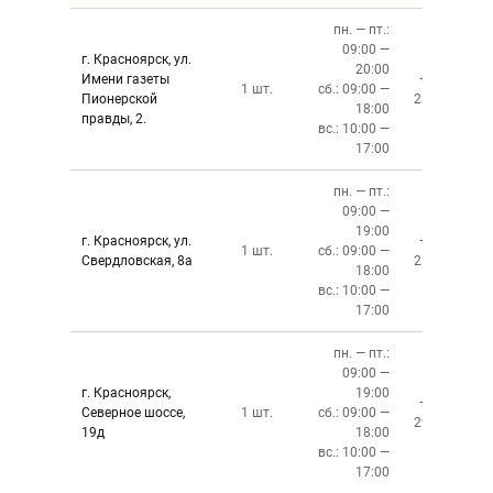
пн. — пт.:
09:00 —
г. Красноярск, ул.
20:00
Имени газеты
+7 (391)
1 шт.
сб.: 09:00 —
Пионерской
237-34-34
18:00
правды, 2.
вс.: 10:00 —
17:00
пн. — пт.:
09:00 —
19:00
г. Красноярск, ул.
+7 (391)
1 шт.
сб.: 09:00 —
Свердловская, 8а
219-27-50
18:00
вс.: 10:00 —
17:00
пн. — пт.:
09:00 —
г. Красноярск,
19:00
+7 (391)
Северное шоссе,
1 шт.
сб.: 09:00 —
299-76-06
19д
18:00
вс.: 10:00 —
17:00