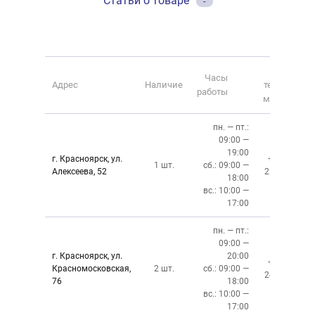
Статьи о товаре
-
Номер
Часы
Адрес
Наличие
телефона
работы
магазина
пн. — пт.:
09:00 —
19:00
г. Красноярск, ул.
+7 (391)
1 шт.
сб.: 09:00 —
Алексеева, 52
220-08-02
18:00
вс.: 10:00 —
17:00
пн. — пт.:
09:00 —
г. Красноярск, ул.
20:00
+7 (391)
Красномосковская,
2 шт.
сб.: 09:00 —
243-83-01
76
18:00
вс.: 10:00 —
17:00