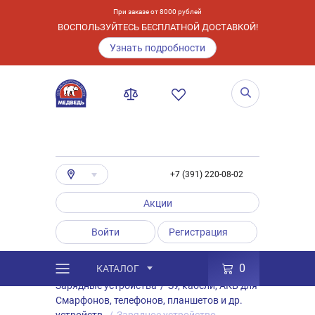
При заказе от 8000 рублей
ВОСПОЛЬЗУЙТЕСЬ БЕСПЛАТНОЙ ДОСТАВКОЙ!
Узнать подробности
+7 (391) 220-08-02
Акции
Войти
Регистрация
0
КАТАЛОГ
/
Каталог
/
Товары
/
Аксессуары
/
Зарядные устройства
/
ЗУ, кабели, АКБ для
Смарфонов, телефонов, планшетов и др.