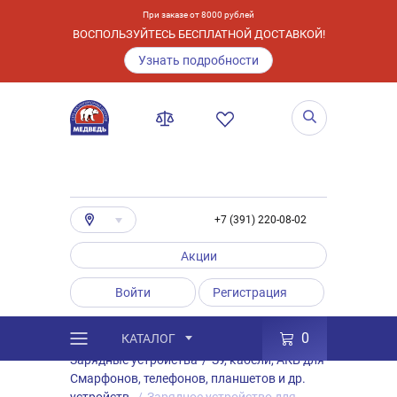
При заказе от 8000 рублей
ВОСПОЛЬЗУЙТЕСЬ БЕСПЛАТНОЙ ДОСТАВКОЙ!
Узнать подробности
+7 (391) 220-08-02
Акции
Войти
Регистрация
0
КАТАЛОГ
/
Каталог
/
Товары
/
Аксессуары
/
Зарядные устройства
/
ЗУ, кабели, АКБ для
Смарфонов, телефонов, планшетов и др.