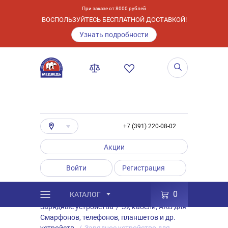
При заказе от 8000 рублей
ВОСПОЛЬЗУЙТЕСЬ БЕСПЛАТНОЙ ДОСТАВКОЙ!
Узнать подробности
+7 (391) 220-08-02
Акции
Войти
Регистрация
0
КАТАЛОГ
/
Каталог
/
Товары
/
Аксессуары
/
Зарядные устройства
/
ЗУ, кабели, АКБ для
Смарфонов, телефонов, планшетов и др.