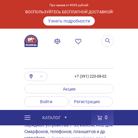
При заказе от 8000 рублей
ВОСПОЛЬЗУЙТЕСЬ БЕСПЛАТНОЙ ДОСТАВКОЙ!
Узнать подробности
+7 (391) 220-08-02
Акции
Войти
Регистрация
0
КАТАЛОГ
/
Каталог
/
Товары
/
Аксессуары
/
Зарядные устройства
/
ЗУ, кабели, АКБ для
Смарфонов, телефонов, планшетов и др.