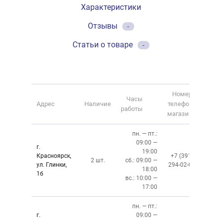
Характеристики
Отзывы
-
Статьи о товаре
-
Номер
Часы
Адрес
Наличие
телефона
работы
магазина
пн. — пт.:
09:00 —
г.
19:00
Красноярск,
+7 (391)
2 шт.
сб.: 09:00 —
ул. Глинки,
294-02-02
18:00
1б
вс.: 10:00 —
17:00
пн. — пт.:
г.
09:00 —