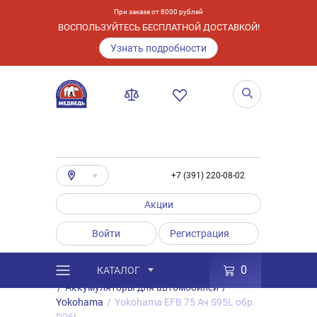
При заказе от 8000 рублей
ВОСПОЛЬЗУЙТЕСЬ БЕСПЛАТНОЙ ДОСТАВКОЙ!
Узнать подробности
+7 (391) 220-08-02
Акции
Войти
Регистрация
0
КАТАЛОГ
/
Каталог
/
Товары
/
Аккумуляторы
/
Аккумуляторы для автомобилей
/
Yokohama
/
Yokohama EFB 75 Ач S95L обр.