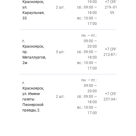
Красноярск,
19:00
+7 (391)
ул.
2 шт.
сб.: 09:00 —
219‒01‒
Караульная,
18:00
59
33
вс.: 10:00 —
17:00
пн. — пт.:
г.
09:00 —
Красноярск,
20:00
+7 (391)
пр.
3 шт.
сб.: 09:00 —
212-87-27
Металлургов,
18:00
2м
вс.: 10:00 —
17:00
пн. — пт.:
г.
09:00 —
Красноярск,
20:00
ул. Имени
+7 (391)
2 шт.
сб.: 09:00 —
газеты
237-34-34
18:00
Пионерской
вс.: 10:00 —
правды, 2.
17:00