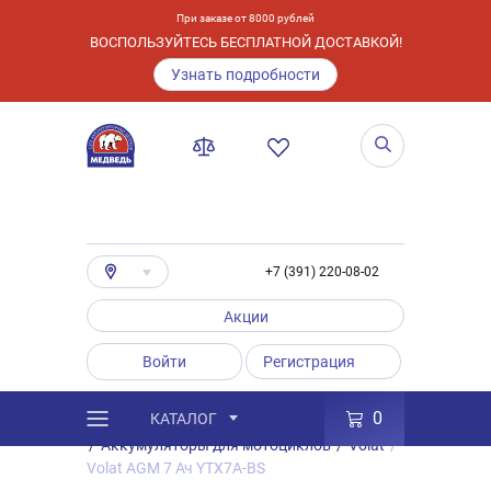
При заказе от 8000 рублей
ВОСПОЛЬЗУЙТЕСЬ БЕСПЛАТНОЙ ДОСТАВКОЙ!
Узнать подробности
+7 (391) 220-08-02
Акции
Войти
Регистрация
0
КАТАЛОГ
/
Каталог
/
Товары
/
Аккумуляторы
/
Аккумуляторы для мотоциклов
/
Volat
/
Volat AGM 7 Ач YTX7A-BS