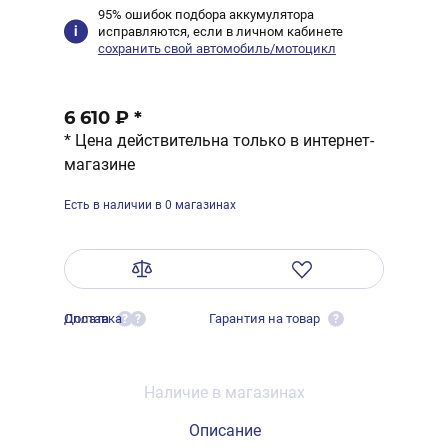
95% ошибок подбора аккумулятора
исправляются, если в личном кабинете
сохранить свой автомобиль/мотоцикл
6 610 ₽
*
* Цена действительна только в интернет-
магазине
Есть в наличии в 0 магазинах
Оплата
Доставка
Гарантия на товар
?
?
?
Наличие в магазинах
Описание