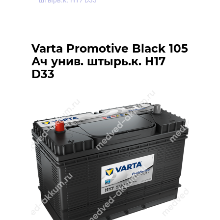
штырь.к. H17 D33
Varta Promotive Black 105
Ач унив. штырь.к. H17
D33