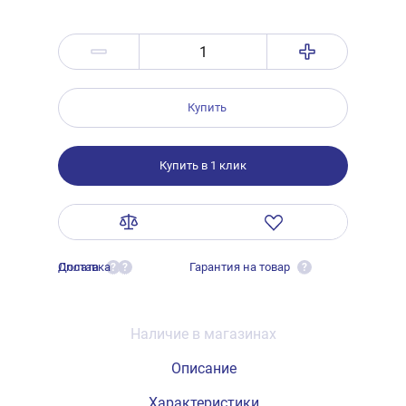
Купить
Купить в 1 клик
Оплата
Доставка
Гарантия на товар
?
?
?
Наличие в магазинах
Описание
Характеристики