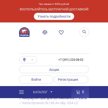
При заказе от 8000 рублей
ВОСПОЛЬЗУЙТЕСЬ БЕСПЛАТНОЙ ДОСТАВКОЙ!
Узнать подробности
+7 (391) 220-08-02
Акции
Войти
Регистрация
0
КАТАЛОГ
/
Каталог
/
Товары
/
Аккумуляторы
/
Аккумуляторы для автомобилей
/
Varta
/
Varta Dynamic SLI 60 Ач обр. D24 L2