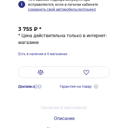
исправляются, если в личном кабинете
сохранить свой автомобиль/мотоцикл
3 755 ₽
*
* Цена действительна только в интернет-
магазине
Есть в наличии в 0 магазинах
Оплата
Доставка
Гарантия на товар
?
?
?
Наличие в магазинах
Описание