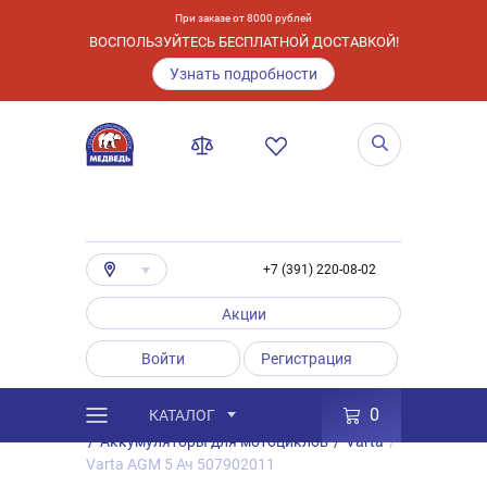
При заказе от 8000 рублей
ВОСПОЛЬЗУЙТЕСЬ БЕСПЛАТНОЙ ДОСТАВКОЙ!
Узнать подробности
+7 (391) 220-08-02
Акции
Войти
Регистрация
0
КАТАЛОГ
/
Каталог
/
Товары
/
Аккумуляторы
/
Аккумуляторы для мотоциклов
/
Varta
/
Varta AGM 5 Ач 507902011