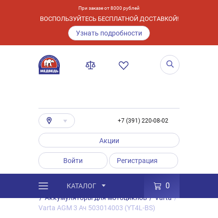
При заказе от 8000 рублей
ВОСПОЛЬЗУЙТЕСЬ БЕСПЛАТНОЙ ДОСТАВКОЙ!
Узнать подробности
+7 (391) 220-08-02
Акции
Войти
Регистрация
0
КАТАЛОГ
/
Каталог
/
Товары
/
Аккумуляторы
/
Аккумуляторы для мотоциклов
/
Varta
/
Varta AGM 3 Ач 503014003 (YT4L-BS)