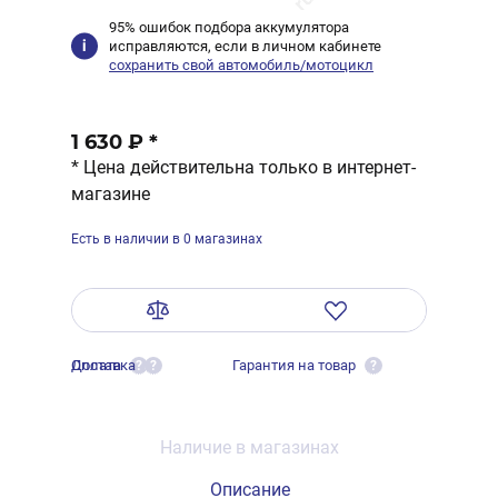
95% ошибок подбора аккумулятора
исправляются, если в личном кабинете
сохранить свой автомобиль/мотоцикл
1 630 ₽
*
* Цена действительна только в интернет-
магазине
Есть в наличии в 0 магазинах
Оплата
Доставка
Гарантия на товар
?
?
?
Наличие в магазинах
Описание