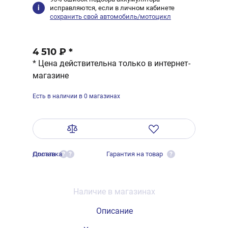
исправляются, если в личном кабинете
сохранить свой автомобиль/мотоцикл
4 510 ₽
*
* Цена действительна только в интернет-
магазине
Есть в наличии в 0 магазинах
Оплата
Доставка
Гарантия на товар
?
?
?
Наличие в магазинах
Описание