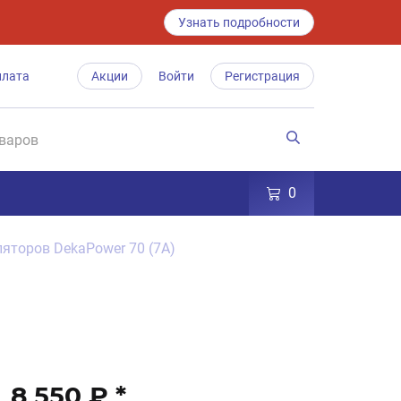
Узнать подробности
плата
Акции
Войти
Регистрация
0
яторов DekaPower 70 (7A)
8 550 ₽
*