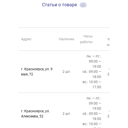
Статьи о товаре
-
Номер
Часы
Адрес
Наличие
телефона
работы
магазина
пн. — пт.:
09:00 —
19:00
г. Красноярск, ул. 9
+7 (391)
2 шт.
сб.: 09:00 —
мая, 72
228-6-608
18:00
вс.: 10:00 —
17:00
пн. — пт.:
09:00 —
19:00
г. Красноярск, ул.
+7 (391)
2 шт.
сб.: 09:00 —
Алексеева, 52
220-08-02
18:00
вс.: 10:00 —