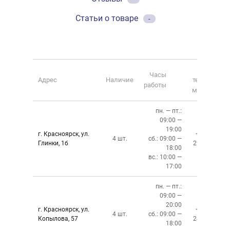
Статьи о товаре
-
Номер
Часы
Адрес
Наличие
телефона
работы
магазина
пн. — пт.:
09:00 —
19:00
г. Красноярск, ул.
+7 (391)
4 шт.
сб.: 09:00 —
Глинки, 1б
294-02-02
18:00
вс.: 10:00 —
17:00
пн. — пт.:
09:00 —
20:00
г. Красноярск, ул.
+7 (391)
4 шт.
сб.: 09:00 —
Копылова, 57
243-76-13
18:00