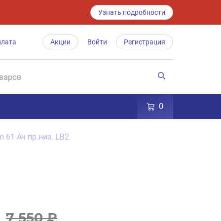
Узнать подробности
плата
Акции
Войти
Регистрация
0
 61 Ач пр.низ. LB2
7 550 ₽