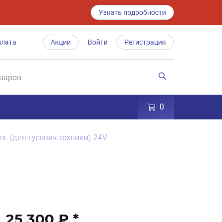
Узнать подробности
плата
Акции
Войти
Регистрация
0
х. (для гусенич.техники) 24V
25 300 ₽
*