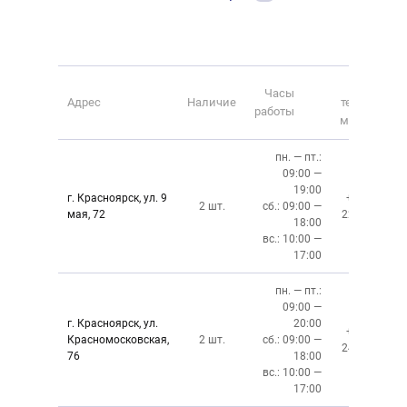
Номер
Часы
Адрес
Наличие
телефона
работы
магазина
пн. — пт.:
09:00 —
19:00
г. Красноярск, ул. 9
+7 (391)
2 шт.
сб.: 09:00 —
мая, 72
228-6-608
18:00
вс.: 10:00 —
17:00
пн. — пт.:
09:00 —
г. Красноярск, ул.
20:00
+7 (391)
Красномосковская,
2 шт.
сб.: 09:00 —
243-83-01
76
18:00
вс.: 10:00 —
17:00