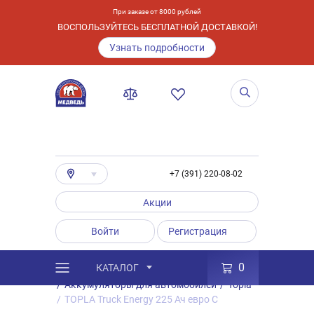
При заказе от 8000 рублей
ВОСПОЛЬЗУЙТЕСЬ БЕСПЛАТНОЙ ДОСТАВКОЙ!
Узнать подробности
+7 (391) 220-08-02
Акции
Войти
Регистрация
0
КАТАЛОГ
/
Каталог
/
Товары
/
Аккумуляторы
/
Аккумуляторы для автомобилей
/
Topla
/
TOPLA Truck Energy 225 Ач евро C