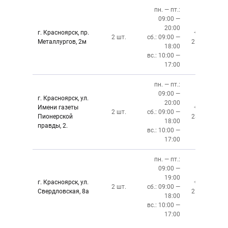
пн. — пт.:
09:00 —
20:00
г. Красноярск, пр.
+7 (391)
2 шт.
сб.: 09:00 —
Металлургов, 2м
212-87-27
18:00
вс.: 10:00 —
17:00
пн. — пт.:
09:00 —
г. Красноярск, ул.
20:00
Имени газеты
+7 (391)
2 шт.
сб.: 09:00 —
Пионерской
237-34-34
18:00
правды, 2.
вс.: 10:00 —
17:00
пн. — пт.:
09:00 —
19:00
г. Красноярск, ул.
+7 (391)
2 шт.
сб.: 09:00 —
Свердловская, 8а
219-27-50
18:00
вс.: 10:00 —
17:00