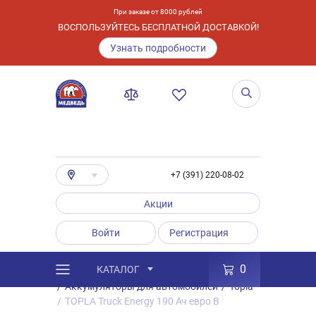
При заказе от 8000 рублей
ВОСПОЛЬЗУЙТЕСЬ БЕСПЛАТНОЙ ДОСТАВКОЙ!
Узнать подробности
+7 (391) 220-08-02
Акции
Войти
Регистрация
0
КАТАЛОГ
/
Каталог
/
Товары
/
Аккумуляторы
/
Аккумуляторы для автомобилей
/
Topla
/
TOPLA Truck Energy 190 Ач евро B