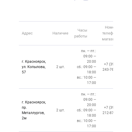
Номер
Часы
Адрес
Наличие
телефона
работы
магазина
пн. — пт.:
09:00 —
г. Красноярск,
20:00
+7 (391)
ул. Копылова,
2 шт.
сб.: 09:00 —
243-76-13
57
18:00
вс.: 10:00 —
17:00
пн. — пт.:
09:00 —
г. Красноярск,
20:00
пр.
+7 (391)
2 шт.
сб.: 09:00 —
Металлургов,
212-87-27
18:00
2м
вс.: 10:00 —
17:00