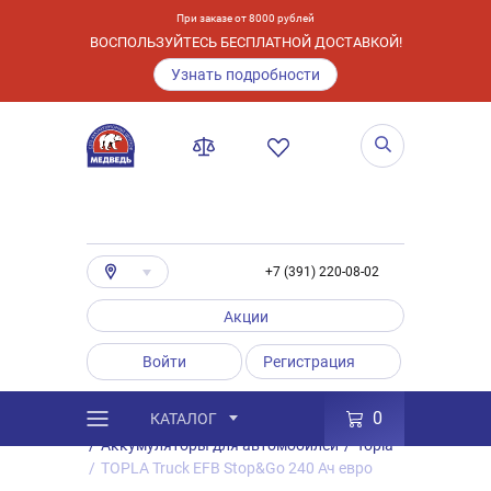
При заказе от 8000 рублей
ВОСПОЛЬЗУЙТЕСЬ БЕСПЛАТНОЙ ДОСТАВКОЙ!
Узнать подробности
+7 (391) 220-08-02
Акции
Войти
Регистрация
0
КАТАЛОГ
/
Каталог
/
Товары
/
Аккумуляторы
/
Аккумуляторы для автомобилей
/
Topla
/
TOPLA Truck EFB Stop&Go 240 Ач евро