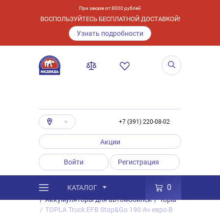
При заказе от 8000 рублей
ВОСПОЛЬЗУЙТЕСЬ БЕСПЛАТНОЙ ДОСТАВКОЙ!
Узнать подробности
+7 (391) 220-08-02
Акции
Войти
Регистрация
0
КАТАЛОГ
/
Каталог
/
Товары
/
Аккумуляторы
/
Аккумуляторы для автомобилей
/
Topla
/
TOPLA Truck EFB Stop&Go 190 Ач евро B