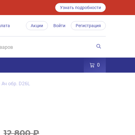
Узнать подробности
плата
Акции
Войти
Регистрация
0
 Ач обр. D26L
12 800 ₽