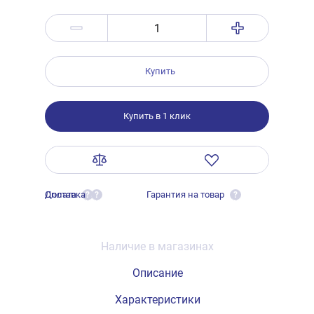
Купить
Купить в 1 клик
Оплата
Доставка
Гарантия на товар
?
?
?
Наличие в магазинах
Описание
Характеристики