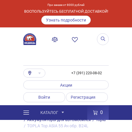
При заказе от 8000 рублей
ВОСПОЛЬЗУЙТЕСЬ БЕСПЛАТНОЙ ДОСТАВКОЙ!
Узнать подробности
+7 (391) 220-08-02
Акции
Войти
Регистрация
0
КАТАЛОГ
/
Каталог
/
Товары
/
Аккумуляторы
/
Аккумуляторы для автомобилей
/
Topla
/
TOPLA Top ASIA 55 Ач обр. B24L