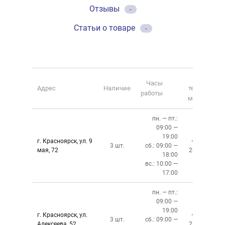
Отзывы
-
Статьи о товаре
-
Номер
Часы
Адрес
Наличие
телефона
работы
магазина
пн. — пт.:
09:00 —
19:00
г. Красноярск, ул. 9
+7 (391)
3 шт.
сб.: 09:00 —
мая, 72
228-6-608
18:00
вс.: 10:00 —
17:00
пн. — пт.:
09:00 —
19:00
г. Красноярск, ул.
+7 (391)
3 шт.
сб.: 09:00 —
Алексеева, 52
220-08-02