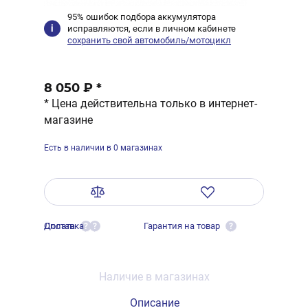
95% ошибок подбора аккумулятора
исправляются, если в личном кабинете
сохранить свой автомобиль/мотоцикл
8 050 ₽
*
* Цена действительна только в интернет-
магазине
Есть в наличии в 0 магазинах
Оплата
Доставка
Гарантия на товар
?
?
?
Наличие в магазинах
Описание