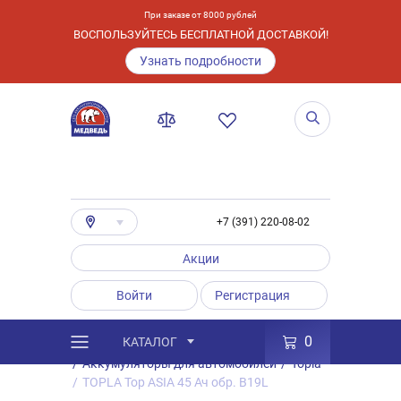
При заказе от 8000 рублей
ВОСПОЛЬЗУЙТЕСЬ БЕСПЛАТНОЙ ДОСТАВКОЙ!
Узнать подробности
+7 (391) 220-08-02
Акции
Войти
Регистрация
0
КАТАЛОГ
/
Каталог
/
Товары
/
Аккумуляторы
/
Аккумуляторы для автомобилей
/
Topla
/
TOPLA Top ASIA 45 Ач обр. B19L