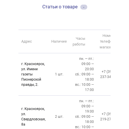
Статьи о товаре
-
Номер
Часы
Адрес
Наличие
телефона
работы
магазина
пн. — пт.:
г. Красноярск,
09:00 —
ул. Имени
20:00
+7 (391)
газеты
1 шт.
сб.: 09:00 —
237-34-34
Пионерской
18:00
правды, 2.
вс.: 10:00 —
17:00
пн. — пт.:
09:00 —
г. Красноярск,
19:00
ул.
+7 (391)
2 шт.
сб.: 09:00 —
Свердловская,
219-27-50
18:00
8а
вс.: 10:00 —