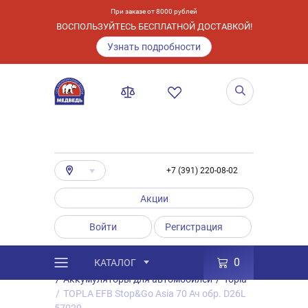
При заказе от 8000 рублей
ВОСПОЛЬЗУЙТЕСЬ БЕСПЛАТНОЙ ДОСТАВКОЙ!
Узнать подробности
+7 (391) 220-08-02
Акции
Войти
Регистрация
0
КАТАЛОГ
/
Каталог
/
Товары
/
Аккумуляторы
/
Аккумуляторы для автомобилей
/
Topla
/
TOPLA EFB Stop&Go Asia 70 Ач обр. D26L